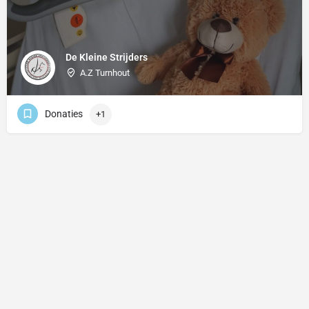
De Kleine Strijders
A.Z Turnhout
Donaties
+1