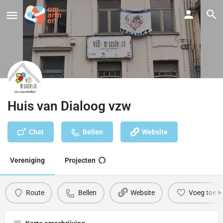
Huis van Dialoog vzw
Chat
Bellen
Website
Vereniging
Projecten
Route
Bellen
Website
Voeg toe a