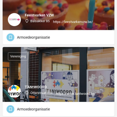
Feestvarken VZW
Balsakker 85
https://feestvarkenvzw.be/
Armoedeorganisatie
Vereniging
T'ANtWOORD
Otterstraat 114
https://www.tantwoord.be/
Armoedeorganisatie